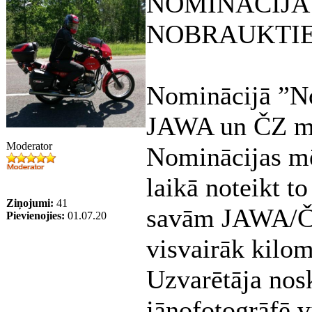
NOMINĀCIJA
NOBRAUKTIE
Nominācijā ”No
JAWA un ČZ mot
Moderator
Nominācijas mē
laikā noteikt t
Ziņojumi:
41
savām JAWA/ČZ
Pievienojies:
01.07.20
visvairāk kilom
Uzvarētāja nos
jānofotogrāfē