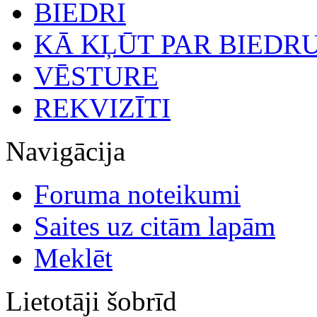
BIEDRI
KĀ KĻŪT PAR BIEDR
VĒSTURE
REKVIZĪTI
Navigācija
Foruma noteikumi
Saites uz citām lapām
Meklēt
Lietotāji šobrīd