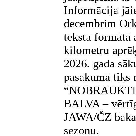
Informācija jāi
decembrim Orko
teksta formātā 
kilometru aprē
2026. gada sāk
pasākumā tiks 
“NOBRAUKTIE 
BALVA – vērtīg
JAWA/ČZ bākas
sezonu.