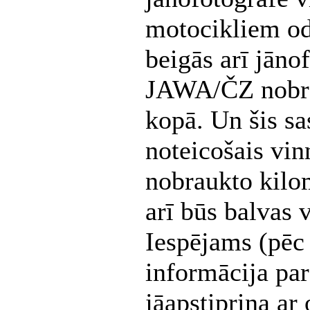
motocikliem od
beigās arī jāno
JAWA/ČZ nobra
kopā. Un šis sa
noteicošais vi
nobraukto kilo
arī būs balvas v
Iespējams (pēc 
informācija pa
jāapstiprina a