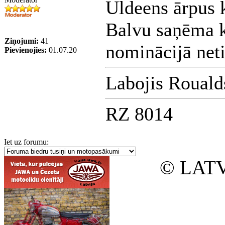
Uldeens ārpus 
Balvu saņēma kā
Ziņojumi:
41
nominācijā neti
Pievienojies:
01.07.20
Labojis Rouald
RZ 8014
Iet uz forumu:
© LATV