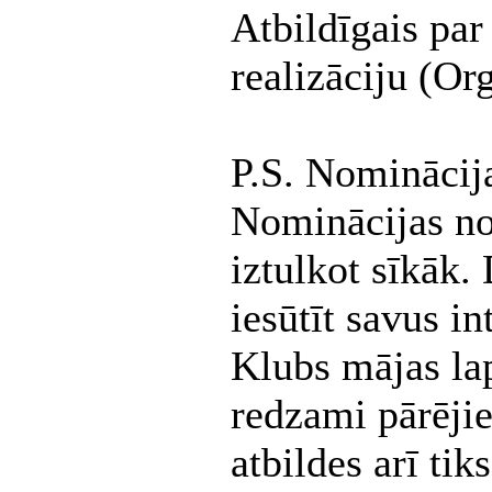
Atbildīgais par
realizāciju (Or
P.S. Nominācij
Nominācijas not
iztulkot sīkāk.
iesūtīt savus 
Klubs mājas lapā
redzami pārējie
atbildes arī tik