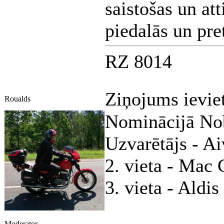
saistošas un at
piedalās un pre
RZ 8014
Ziņojums ievie
Roualds
Nominācijā No
Uzvarētājs - Ai
2. vieta - Mac 
3. vieta - Aldi
Moderator