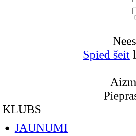
Neesi
Spied šeit
l
Aizmi
Piepra
KLUBS
JAUNUMI