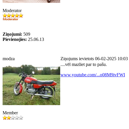
Moderator
Ziņojumi:
509
Pievienojies:
25.06.13
modza
Ziņojums ievietots 06-02-2025 10:03
....vēl mazliet par to pašu.
www.youtube.com/...o08M9ivFWI
Member