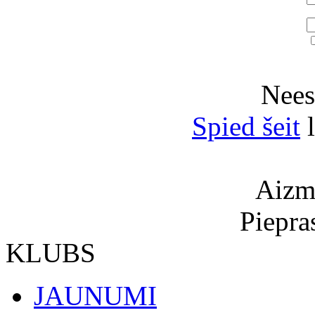
Neesi
Spied šeit
l
Aizmi
Piepra
KLUBS
JAUNUMI