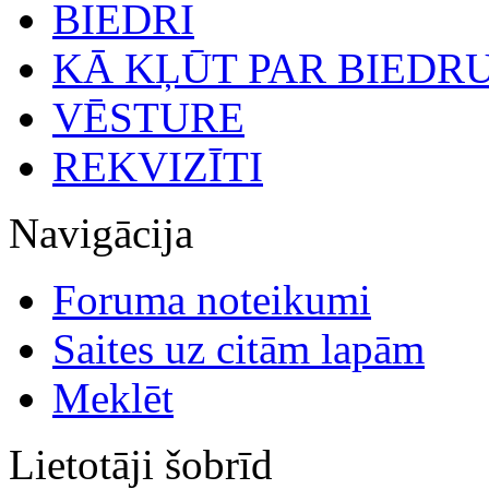
BIEDRI
KĀ KĻŪT PAR BIEDR
VĒSTURE
REKVIZĪTI
Navigācija
Foruma noteikumi
Saites uz citām lapām
Meklēt
Lietotāji šobrīd