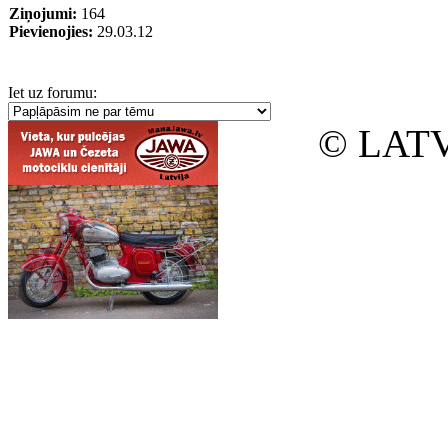
Ziņojumi:
164
Pievienojies:
29.03.12
Iet uz forumu:
© LATV