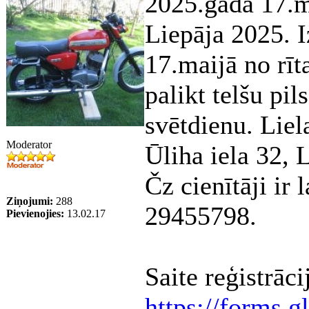
2025.gada 17.m
Liepāja 2025. 
17.maijā no rīt
palikt telšu pil
svētdienu. Liel
Moderator
Ūliha iela 32, 
Čz cienītāji ir 
Ziņojumi:
288
29455798.
Pievienojies:
13.02.17
Saite reģistrāc
https://forms.