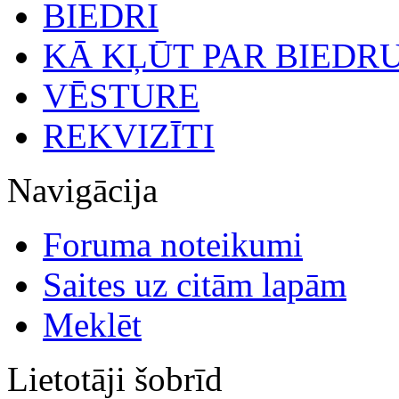
BIEDRI
KĀ KĻŪT PAR BIEDR
VĒSTURE
REKVIZĪTI
Navigācija
Foruma noteikumi
Saites uz citām lapām
Meklēt
Lietotāji šobrīd