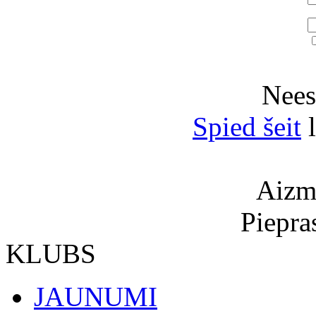
Neesi
Spied šeit
l
Aizmi
Piepra
KLUBS
JAUNUMI