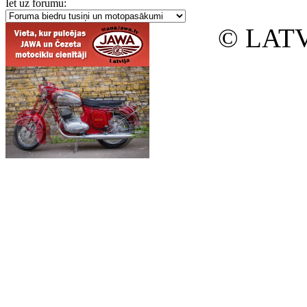
Iet uz forumu:
© LATV