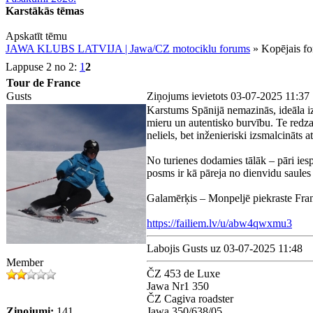
Karstākās tēmas
Apskatīt tēmu
JAWA KLUBS LATVIJA | Jawa/CZ motociklu forums
» Kopējais f
Lappuse 2 no 2:
1
2
Tour de France
Gusts
Ziņojums ievietots 03-07-2025 11:37
Karstums Spānijā nemazinās, ideāla izv
mieru un autentisko burvību. Te redza
neliels, bet inženieriski izsmalcināts 
No turienes dodamies tālāk – pāri iesp
posms ir kā pāreja no dienvidu saules 
Galamērķis – Monpeljē piekraste Fran
https://failiem.lv/u/abw4qwxmu3
Labojis Gusts uz 03-07-2025 11:48
Member
ČZ 453 de Luxe
Jawa Nr1 350
ČZ Cagiva roadster
Ziņojumi:
141
Jawa 350/638/05