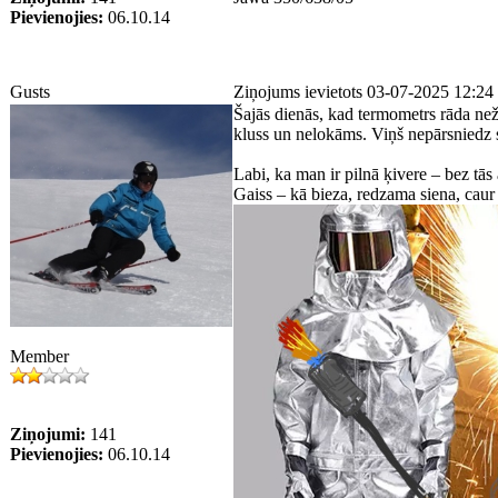
Pievienojies:
06.10.14
Gusts
Ziņojums ievietots 03-07-2025 12:24
Šajās dienās, kad termometrs rāda nežē
kluss un nelokāms. Viņš nepārsniedz s
Labi, ka man ir pilnā ķivere – bez tās
Gaiss – kā bieza, redzama siena, caur 
Member
Ziņojumi:
141
Pievienojies:
06.10.14