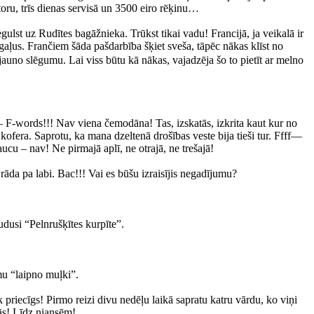
toru, trīs dienas servisā un 3500 eiro rēķinu…
lst uz Rudītes bagāžnieka. Trūkst tikai vadu! Francijā, ja veikalā ir
aļus. Frančiem šāda pašdarbība šķiet sveša, tāpēc nākas klīst no
auno slēgumu. Lai viss būtu kā nākas, vajadzēja šo to pietīt ar melno
– F-words!!! Nav viena čemodāna! Tas, izskatās, izkrita kaut kur no
fera. Saprotu, ka mana dzeltenā drošības veste bija tieši tur. Ffff—
u – nav! Ne pirmajā aplī, ne otrajā, ne trešajā!
āda pa labi. Bac!!! Vai es būšu izraisījis negadījumu?
udusi “Pelnrušķītes kurpīte”.
mu “laipno muļki”.
tik priecīgs! Pirmo reizi divu nedēļu laikā sapratu katru vārdu, ko viņi
nās! Līdz niansēm!