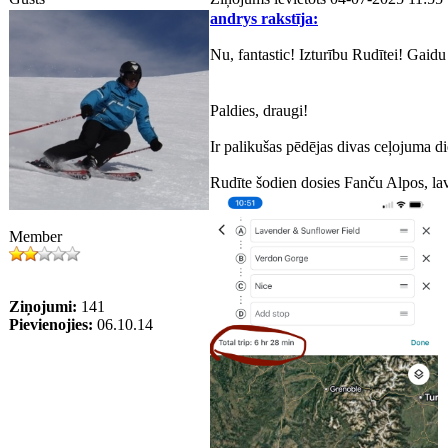
andrys rakstīja:
Nu, fantastic! Izturību Rudītei! Gaidu 
Paldies, draugi!
Ir palikušas pēdējas divas ceļojuma di
Rudīte šodien dosies Fanču Alpos, lav
Member
Ziņojumi:
141
Pievienojies:
06.10.14