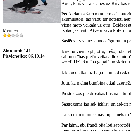
Audi, kurš var apstāties uz Brīvības i
Pēc kādām sešām minūtēm ceļā atrodu t
akumulatori, tad vadu tur noteikti n
viena moto veikala uz otru. Beidzot a
Member
izolācijas lenti. Atveru savu koferi – un 
Saslēdzu visu uz jauno slēgumu un pri
Ziņojumi:
141
Izņemu vienu apli, otru, trešo, līdz 
Pievienojies:
06.10.14
saimniecības preču veikala līdz autob
word! Uzlieku “pa gaņģi” un skrienu p
Izbraucu atkal uz bāņa – un tad redzu
Jūtu, kā melnā bumbiņa atkal uzgrie
Piesteidzos pie drošības busiņa – tur 
Sastrēgums jau sāk izklīst, un apkārt
Tā kā man iepriekš nav bijuši nekādi 
Par laimi, abi franči bija ļoti saproto
man teica franciski, un sapratu arī, k