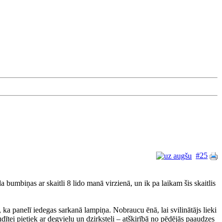
#25
a bumbiņas ar skaitli 8 lido manā virzienā, un ik pa laikam šis skaitlis
 ka panelī iedegas sarkanā lampiņa. Nobraucu ēnā, lai svilinātājs lieki
ītei pietiek ar degvielu un dzirksteli – atšķirībā no pēdējās paaudzes