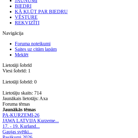
JAUNUMI
BIEDRI
KĀ KĻŪT PAR BIEDRU
VĒSTURE
REKVIZĪTI
Navigācija
Foruma noteikumi
Saites uz citām lapām
Meklēt
Lietotāji šobrīd
Viesi šobrīd: 1
Lietotāji šobrīd: 0
Lietotāju skaits: 714
Jaunākais lietotājs:
Axa
Foruma tēmas
Jaunākās tēmas
PA-KURZEMI-26
JAWA LATVIJA Kurzeme...
17. - 19. Kurland...
Gaujas svētki...
Pasākumi 2026.