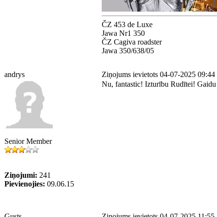
ČZ 453 de Luxe
Jawa Nr1 350
ČZ Cagiva roadster
Jawa 350/638/05
andrys
Ziņojums ievietots 04-07-2025 09:44
Nu, fantastic! Izturību Rudītei! Gaidu 
Senior Member
Ziņojumi:
241
Pievienojies:
09.06.15
Gusts
Ziņojums ievietots 04-07-2025 11:55