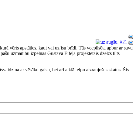
#21
urā vērts apstāties, kaut vai uz īsu brīdi. Tās vecpilsēta apbur ar savu
pašu uzmanību izpelnās Gustava Eifeļa projektētais dzelzs tilts –
vaidzina ar vēsāku gaisu, bet arī atklāj elpu aizraujošus skatus. Šis