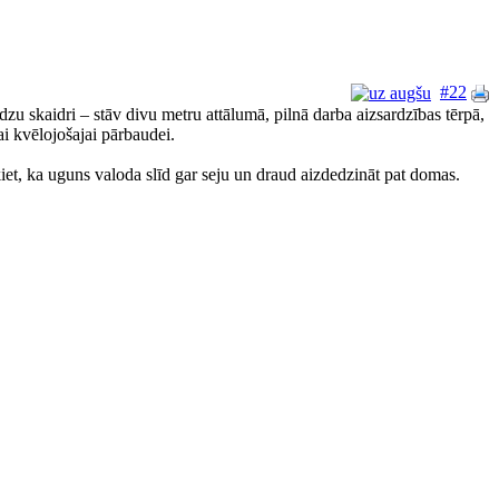
#22
edzu skaidri – stāv divu metru attālumā, pilnā darba aizsardzības tērpā,
i kvēlojošajai pārbaudei.
šķiet, ka uguns valoda slīd gar seju un draud aizdedzināt pat domas.