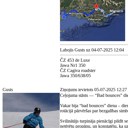
Labojis Gusts uz 04-07-2025 12:04
ČZ 453 de Luxe
Jawa Nr1 350
ČZ Cagiva roadster
Jawa 350/638/05
Gusts
Ziņojums ievietots 05-07-2025 12:27
Ceļojuma stāsts — “Bad bounces” di
Vakar bija “bad bounces” diena – diena
rotācijā pārvēršas par bezgalības simb
Svilinātājs turpināja pienācīgi pildīt
netērētu propānu, un konstatēju, ka uz