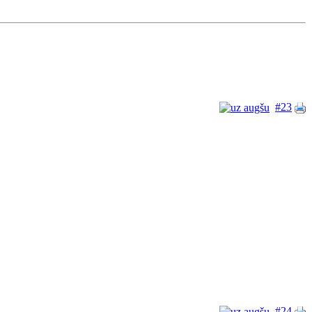
#23
#24