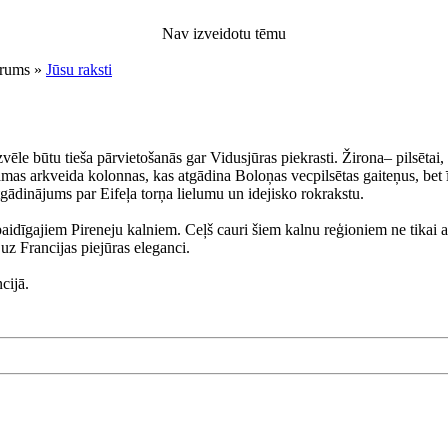
Nav izveidotu tēmu
orums »
Jūsu raksti
ēle būtu tieša pārvietošanās gar Vidusjūras piekrasti. Žirona– pilsētai, k
mas arkveida kolonnas, kas atgādina Boloņas vecpilsētas gaiteņus, bet ī
atgādinājums par Eifeļa torņa lielumu un idejisko rokrakstu.
aidīgajiem Pireneju kalniem. Ceļš cauri šiem kalnu reģioniem ne tikai ats
uz Francijas piejūras eleganci.
cijā.