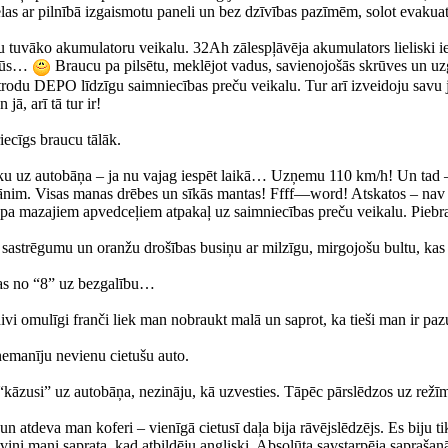
elas ar pilnībā izgaismotu paneli un bez dzīvības pazīmēm, solot evakua
uvāko akumulatoru veikalu. 32Ah zālespļāvēja akumulators lieliski iegu
ebūs…
Braucu pa pilsētu, meklējot vadus, savienojošās skrūves un uzg
trodu DEPO līdzīgu saimniecības preču veikalu. Tur arī izveidoju savu j
jā, arī tā tur ir!
ecīgs braucu tālāk.
tieku uz autobāņa – ja nu vajag iespēt laikā… Uzņemu 110 km/h! Un tad 
ānim. Visas manas drēbes un sīkās mantas! Ffff—word! Atskatos – nav ko
a mazajiem apvedceļiem atpakaļ uz saimniecības preču veikalu. Piebrauc
 sastrēgumu un oranžu drošības busiņu ar milzīgu, mirgojošu bultu, kas r
žas no “8” uz bezgalību…
divi omulīgi franči liek man nobraukt malā un saprot, ka tieši man ir paz
 nemanīju nevienu cietušu auto.
“kāzusi” uz autobāņa, nezināju, kā uzvesties. Tāpēc pārslēdzos uz režī
ši un atdeva man koferi – vienīgā cietusī daļa bija rāvējslēdzējs. Es biju 
a viņi mani saprata, kad atbildēju angliski. Absolūta savstarpēja sapraša