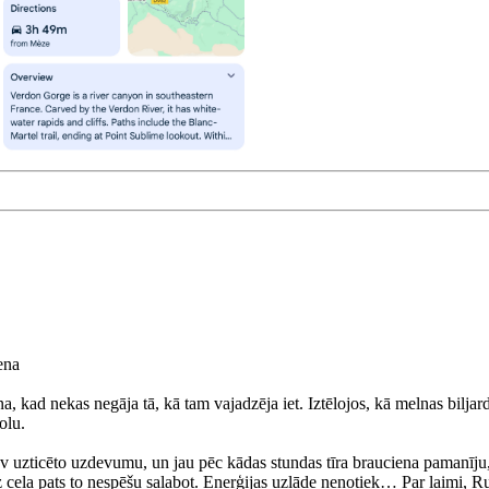
ena
, kad nekas negāja tā, kā tam vajadzēja iet. Iztēlojos, kā melnas biljard
olu.
 sev uzticēto uzdevumu, un jau pēc kādas stundas tīra brauciena pamanīju,
 ceļa pats to nespēšu salabot. Enerģijas uzlāde nenotiek… Par laimi, Rud