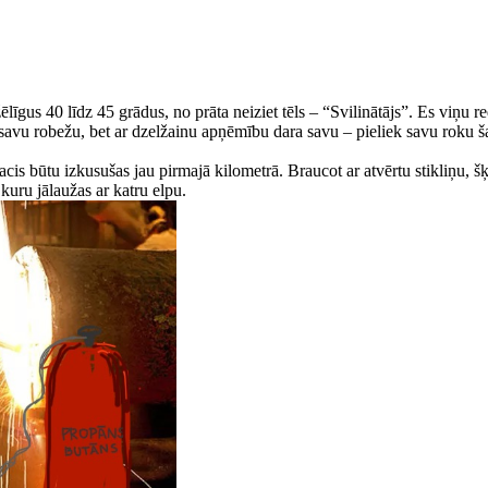
līgus 40 līdz 45 grādus, no prāta neiziet tēls – “Svilinātājs”. Es viņu r
avu robežu, bet ar dzelžainu apņēmību dara savu – pieliek savu roku ša
 acis būtu izkusušas jau pirmajā kilometrā. Braucot ar atvērtu stikliņu, 
kuru jālaužas ar katru elpu.