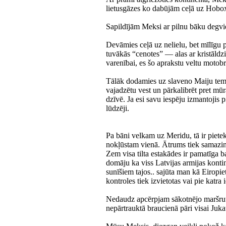
lietusgāzes ko dabūjām ceļā uz Hobo
Sapildījām Meksi ar pilnu bāku degvie
Devāmies ceļā uz nelielu, bet mīlīgu p
tuvākās “cenotes” — alas ar kristāldz
varenībai, es šo aprakstu veltu moto
Tālāk dodamies uz slaveno Maiju temp
vajadzētu vest un pārkalibrēt pret mūr
dzīvē. Ja esi savu iespēju izmantojis
lūdzēji.
Pa bāni velkam uz Meridu, tā ir pietek
nokļūstam vienā. Ātrums tiek samazin
Zem visa tilta estakādes ir pamatīga b
domāju ka viss Latvijas armijas konti
sunīšiem tajos.. sajūta man kā Eiropi
kontroles tiek izvietotas vai pie katra 
Nedaudz apcērpjam sākotnējo maršrutu,
nepārtrauktā braucienā pāri visai Jukat