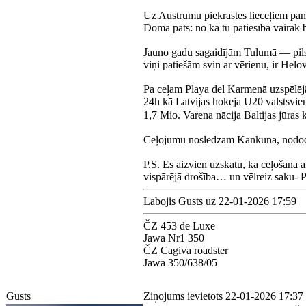
Uz Austrumu piekrastes lieceļiem pama
Domā pats: no kā tu patiesībā vairāk
Jauno gadu sagaidījām Tulumā — pilsēt
viņi patiešām svin ar vērienu, ir H
Pa ceļam Playa del Karmenā uzspēlējām
24h kā Latvijas hokeja U20 valstsvi
1,7 Mio. Varena nācija Baltijas jūras k
Ceļojumu noslēdzām Kankūnā, nodod
P.S. Es aizvien uzskatu, ka ceļošana a
vispārējā drošība… un vēlreiz saku-
Labojis Gusts uz 22-01-2026 17:59
ČZ 453 de Luxe
Jawa Nr1 350
ČZ Cagiva roadster
Jawa 350/638/05
Gusts
Ziņojums ievietots 22-01-2026 17:37