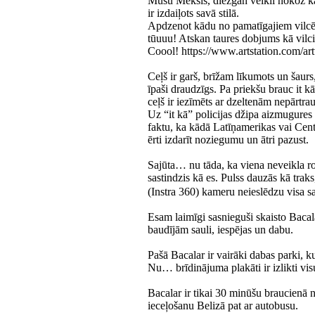
Mūsu Meksis, diezgan veikli nokož kat
ir izdaiļots savā stilā.
Apdzenot kādu no pamatīgajiem vilcēji
tūuuu! Atskan taures dobjums kā vilci
Coool! https://www.artstation.com/
Ceļš ir garš, brīžam līkumots un šau
īpaši draudzīgs. Pa priekšu brauc it 
ceļš ir iezīmēts ar dzeltenām nepārtr
Uz “it kā” policijas džipa aizmugures
faktu, ka kādā Latīņamerikas vai Cent
ērti izdarīt noziegumu un ātri pazust.
Sajūta… nu tāda, ka viena neveikla ro
sastindzis kā es. Pulss dauzās kā tra
(Instra 360) kameru neieslēdzu visa s
Esam laimīgi sasnieguši skaisto Bacal
baudījām sauli, iespējas un dabu.
Pašā Bacalar ir vairāki dabas parki, ku
Nu… brīdinājuma plakāti ir izlikti vis
Bacalar ir tikai 30 minūšu braucienā 
ieceļošanu Belizā pat ar autobusu.