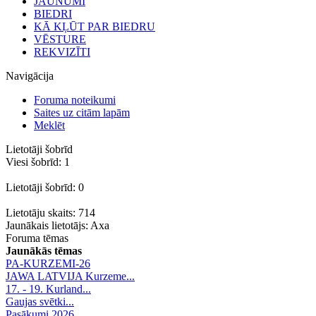
JAUNUMI
BIEDRI
KĀ KĻŪT PAR BIEDRU
VĒSTURE
REKVIZĪTI
Navigācija
Foruma noteikumi
Saites uz citām lapām
Meklēt
Lietotāji šobrīd
Viesi šobrīd: 1
Lietotāji šobrīd: 0
Lietotāju skaits: 714
Jaunākais lietotājs:
Axa
Foruma tēmas
Jaunākās tēmas
PA-KURZEMI-26
JAWA LATVIJA Kurzeme...
17. - 19. Kurland...
Gaujas svētki...
Pasākumi 2026.