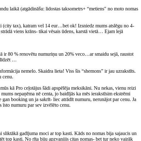
stundu laikā (atgādināšu: lidostas taksometrs+ “metiens" no moto nomas
ļi (city tax), katram vel 14 eur…bet ok! Izsniedz mums atslēgu no 4-
trādā viens krāns- tikai vēsais ūdens, karstā vietā… Ejam lejā
nīcā ir 80 % renovētu numuriņu un 20% veco…ar smaidu sejā, raustot
alīdzēt …
formācija nemelo. Skaidra lieta! Viss šis “shemons” ir jau uzrakstīts.
u cenu.
 mūs kā Pro ceļotājus šādi apspēlēja meksikāni. Nu nekas, vienu reizi
 mums nepaņēma nē centa, jo baidījās ka mēs ierakstīsim ekstrēmi
e gan booking un ja sakrīt- liec atrādīt numuru, nerunājot par cenu. Ja
is īsto numuru par sev izvēlēto cenu.
sliktākā gadījuma moci ar top kasti. Kāds no nomas bija sajaucis un
 top kasti. No rīta biju apzvanijis citas nomas- bet tur neko vairāk