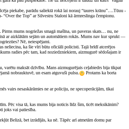
gara kā pati puspiekabe. Tie uz lielceļiem ir daudz un katrs “vaģila”
ilcēja piekabe, parādu saliektā rokā lai norauj “taures krānu”….Tūuu -
mu- “Over the Top” ar Silvestru Staloni kā ārmreslinga čempionu.
zēt. Pirms mums nogriežas smagā mašīna, un paveras skats… nu, ne
ri melnā ar aizklātām sejām un automātiem rokās. Mums nav kur sprukt —
ogriezties? Nē, neiespējami.
cina, ka šie vīri būtu oficiāli policisti. Tajā brīdī atcerējos
 likums radies pēc tam, kad noziedzniekiem, aizmugurē sēdošajam ir
, varētu maksāt dzīvību. Mans aizmugurējais ceļabiedrs bija tikpat
spējamā nobrauktuvē, un esam atguvuši pulsu.
Protams ka borta
s vairs nesaskārāmies ne ar policiju, ne specoperācijām, tikai
naktīm. Pēc visa tā, kas mums bija noticis līdz šim, ticēt meksikānim?
i joks vai patiesība.
kļūt Belizā, bet izrādījās, ka nē. Tāpēc arī atmetām domu par