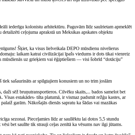
.
ideāli iederīgu kolonistu arhitektūru. Paguvām līdz saulrietam apmeklēt
šu detalizēti ceļojuma aprakstā un Meksikas apskates objektu
enīgums! Šķiet, ka visus lielveikala DEPO mūsdienu nivelierus
maju: laikam katrai civilizācijai īpašs viedums ir dots tikai vienreiz
es mūsdienās uz grieķiem vai ēģiptiešiem — visi šobrīd “dotāciju”
ļš tiek sašaurināts ar spilgtajiem konusiem un no trim joslām
 daži sēž bruņutransportieros. Cilvēku skaits,... bados samelot bet
Visas estakādes- tilta platumā, ir vismaz padsmit režģu kastes, ar
- palaiž garām. Nākošajās dienās sapratu ka šādas vai mazākas
īga sezonai. Pieceļamies līdz ar saullēktu lai dotos 5,5 stundu
vēsi bet saulīte tik strauji ceļas zenītā ka vēsums nav ilgi jūtams.