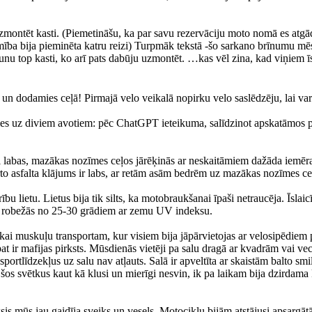
zmontēt kasti. (Piemetināšu, ka par savu rezervāciju moto nomā es atgād
mība bija pieminēta katru reizi) Turpmāk tekstā -šo sarkano brīnumu 
jaunu top kasti, ko arī pats dabūju uzmontēt. …kas vēl zina, kad viņiem īs
n dodamies ceļā! Pirmajā velo veikalā nopirku velo saslēdzēju, lai var
ties uz diviem avotiem: pēc ChatGPT ieteikuma, salīdzinot apskatāmos p
oti labas, mazākas nozīmes ceļos jārēķinās ar neskaitāmiem dažāda iemē
rto asfalta klājums ir labs, ar retām asām bedrēm uz mazākas nozīmes ce
 lietu. Lietus bija tik silts, ka motobraukšanai īpaši netraucēja. Īslaic
ija robežās no 25-30 grādiem ar zemu UV indeksu.
ikai muskuļu transportam, kur visiem bija jāpārvietojas ar velosipēdiem
pat ir mafijas pirksts. Mūsdienās vietēji pa salu dragā ar kvadrām vai
sportlīdzekļus uz salu nav atļauts. Salā ir apveltīta ar skaistām balto s
šos svētkus kaut kā klusi un mierīgi nesvin, ik pa laikam bija dzirdama
sis mūs jau gaidīja sveiks un vesels. Motociklu bijām atstājusi apsargāt