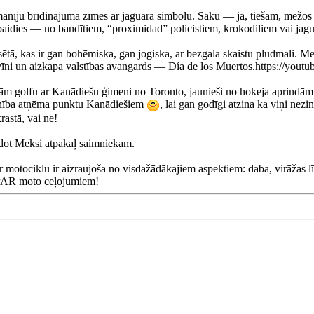
nīju brīdinājuma zīmes ar jaguāra simbolu. Saku — jā, tiešām, mežos d
 baidies — no bandītiem, “proximidad” policistiem, krokodiliem vai jag
ā, kas ir gan bohēmiska, gan jogiska, ar bezgala skaistu pludmali. Mek
elovīni un aizkapa valstības avangards — Día de los Muertos.https:
 golfu ar Kanādiešu ģimeni no Toronto, jaunieši no hokeja aprindām. Ska
enība atņēma punktu Kanādiešiem
, lai gan godīgi atzina ka viņi nez
rastā, vai ne!
ot Meksi atpakaļ saimniekam.
r motociklu ir aizraujoša no visdažādākajiem aspektiem: daba, virāžas l
 PAR moto ceļojumiem!