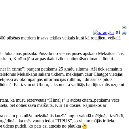
#1
00 pilsētas metriem ir savs tekilas veikals kurā kā rotaļlietu veikalā
ā- Jukatanas pussala. Pussalu no vienas puses apskalo Meksikas līcis,
skalo, Karību jūra ar pasakaini zilo septiņkrāsu dimanta ūdeni.
ner in crime”) pārņem patīkams 25 grādu siltums. Aši tiek samainīts
lefonus Meksikāņu sakaru tīkliem, meklējam caur Chatgpt vietējas
ipiski aviokompānijas informācijas rullītim, lidmašīnas pilots
idostā. Pat izsaucot Uberu, taksometra vadītājs baidījies mūs uzņemt
rtām, ka mūsu rezervētais “Himaljs” ir atdots citam..patīkams vecs
ētā, bet doties savā maršrutā. Kur Tu dosies- kājiniekos ar
s…pa ceļam pusmūža meksikānis lauzītā angļu valodā mēģināja izstāstīt,
īs atgādināja ka mēs varam iedot “TIPUS”, jo viņam mājās ir liela
ot ūdens pudeli, ko pats esi atnesis no plaukta