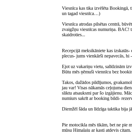
Viesnīca kas tika izvēlēta Bookingā, 
un tagad viesnīca…)
Viesnīca atrodas pilsētas centrā, būv
zvaigžņu viesnīcas numuriņa. BAC! tas
skaidroties...
Recepcijā meksikāniete kas izskatās-
plecus- jums vienkārši nepavecās, hi
Ejot uz vakariņu vietu, salīdzinām izv
Būtu mēs ņēmuši viennīcu bez booking
Takos, dažādos pildījumos, gvakamole 
jau var! Visas nākamās ceļojuma dien
sliktu atsauksmi par šo izgājienu. Māc
numiurs sakrīt ar booking bildi- rezer
Diemžēl šāda un līdzīga taktika bija jā
Pie motocikla mēs tikām, bet ne pie 
mūsu Himalaju ar kasti atdevis citam.