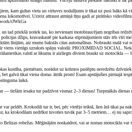
ru apdzenamo smago mašīnu. Vilcēju sastāva piekabe faktiski ir tik pat 
em, kam gultas vieta un virtuves nodalījums ir tikai uz pusi īsāks kā v
ena lokomotīvei. Uzreiz attraust atmiņā tīņu gadi ar pirātisko videofil
artwork/rJWkGa
rs, un tad priekšā notiek tas, ko nevienam motobraucējam negribas red
kā policijas džips, kravaskastē pie karkasa stiprinājumiem stāv trīs vī
auktām līnijām, aiz mums bakstās citas automašīnas. Nobraukt malā vai n
 ir viens vienīgs uzraksts spāņu valodā: PROXIMIDAD SOCIAL. Nekas nelie
rālamerikas valstī ar likumu ir aizliegts diviem braukt uz motocikla —
kas kustība, piemēram, norādot uz krūmos paslēptu neredzētu dzīvnieku
ks, bet galvā tikai viena doma- ātrāk prom! Esam apstājušies pirmajā ie
astinguma laikā.
ar — tiešām iesaku tur padzīvot vismaz 2–3 dienas! Turpmākās dienas mē
r var peldēt. Krokodili tur ir, bet, pēc vietējo teiktā, lien ārā tikai pa 
ur, ka krokodilam nedrīkst tuvoties tuvāk par 3–5 metriem… ej nu saprot
no Belizas robežas. Mēģinājām noskaidrot, vai ar nomas motociklu var ie