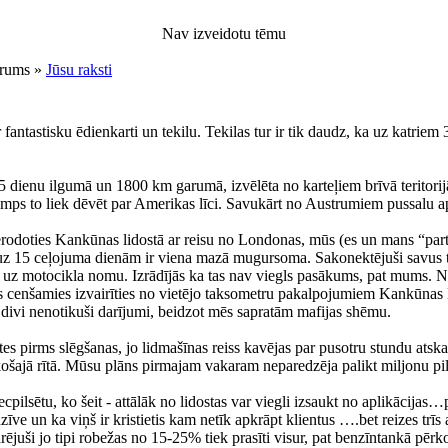
Nav izveidotu tēmu
orums »
Jūsu raksti
antastisku ēdienkarti un tekilu. Tekilas tur ir tik daudz, ka uz katriem 3
15 dienu ilgumā un 1800 km garumā, izvēlēta no karteļiem brīvā teritorij
ramps to liek dēvēt par Amerikas līci. Savukārt no Austrumiem pussalu ap
rodoties Kankūnas lidostā ar reisu no Londonas, mūs (es un mans “part
z 15 ceļojuma dienām ir viena mazā mugursoma. Sakonektējuši savus te
 uz motocikla nomu. Izrādījās ka tas nav viegls pasākums, pat mums. Net
ēs cenšamies izvairīties no vietējo taksometru pakalpojumiem Kankūnas l
ija divi nenotikuši darījumi, beidzot mēs sapratām mafijas shēmu.
s pirms slēgšanas, jo lidmašīnas reiss kavējas par pusotru stundu atska
košajā rītā. Mūsu plāns pirmajam vakaram neparedzēja palikt miljonu pils
cpilsētu, ko šeit - attālāk no lidostas var viegli izsaukt no aplikācija
zīve un ka viņš ir kristietis kam netīk apkrāpt klientus ….bet reizes tr
rējuši jo tipi robežas no 15-25% tiek prasīti visur, pat benzīntankā pērk