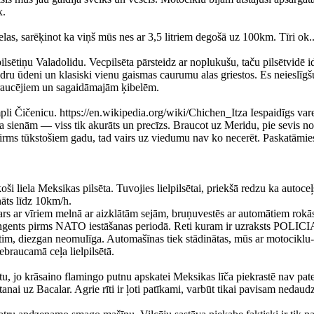
x.
las, sarēķinot ka viņš mūs nes ar 3,5 litriem degošā uz 100km. Tīri ok.
ilsētiņu Valadolidu. Vecpilsēta pārsteidz ar noplukušu, taču pilsētvidē 
idru ūdeni un klasiski vienu gaismas caurumu alas griestos. Es neieslīg
braucējiem un sagaidāmajām ķibelēm.
li Čičenicu. https://en.wikipedia.org/wiki/Chichen_Itza Iespaidīgs var
a sienām — viss tik akurāts un precīzs. Braucot uz Meridu, pie sevis nodo
 pirms tūkstošiem gadu, tad vairs uz viedumu nav ko necerēt. Paskatāmi
oši liela Meksikas pilsēta. Tuvojies lielpilsētai, priekšā redzu ka autoce
āts līdz 10km/h.
ars ar vīriem melnā ar aizklātām sejām, bruņuvestēs ar automātiem rokās,
ngents pirms NATO iestāšanas periodā. Reti kuram ir uzraksts POLICIA. 
etim, diezgan neomulīga. Automašīnas tiek stādinātas, mūs ar motociklu
iebraucamā ceļa lielpilsētā.
 jo krāsaino flamingo putnu apskatei Meksikas līča piekrastē nav pateic
anai uz Bacalar. Agrie rīti ir ļoti patīkami, varbūt tikai pavisam nedaudz 