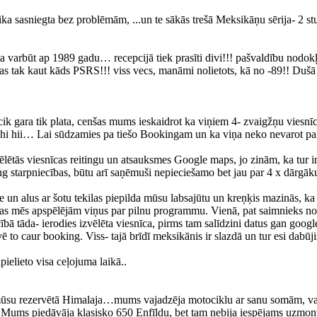
tika sasniegta bez problēmām, ...un te sākās trešā Meksikāņu sērija- 2 
ēta varbūt ap 1989 gadu… recepcijā tiek prasīti divi!!! pašvaldību nodok
 tak kaut kāds PSRS!!! viss vecs, manāmi nolietots, kā no -89!! Dušā s
 cik gara tik plata, cenšas mums ieskaidrot ka viņiem 4- zvaigžņu vies
 -hi hii… Lai sūdzamies pa tiešo Bookingam un ka viņa neko nevarot p
ēlētās viesnīcas reitingu un atsauksmes Google maps, jo zinām, ka tur in
 starpniecības, būtu arī saņēmuši nepieciešamo bet jau par 4 x dārgāk
un alus ar šotu tekilas piepilda mūsu labsajūtu un kreņķis mazinās, ka
as mēs apspēlējām viņus par pilnu programmu. Vienā, pat saimnieks no
ībā tāda- ierodies izvēlēta viesnīca, pirms tam salīdzini datus gan googl
vē to caur booking. Viss- tajā brīdī meksikānis ir slazdā un tur esi dabūj
pielieto visa ceļojuma laikā..
mūsu rezervētā Himalaja…mums vajadzēja motociklu ar sanu somām, vai 
 Mums piedāvāja klasisko 650 Enfīldu, bet tam nebija iespējams uzmontēt