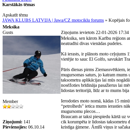
Karstākās tēmas
Apskatīt tēmu
JAWA KLUBS LATVIJA | Jawa/CZ motociklu forums
» Kopējais f
Meksika
Gusts
Ziņojums ievietots 22-01-2026 17:34
Meksika, sen kārots Karību reģions ar f
neatradīsi divas vienādas pudeles.
Kā ierasts, ir plānots moto ceļojums 
vietējie to sauc El Golfo, savukārt T
Pāris dienas pirms Ziemassvētkiem, ie
mugursomas saturs, jo katram mums u
taksometra aplikācijas lai mūs nogādā
nosēžoties brīdināja pasažierus lai m
lidostas teritorijā, līdz ar to mums b
Ierodoties moto nomā, kādas 15 minūte
Member
“petrolheds" ietica mums ierasties nā
mugursomu plecos…
Braucam ar taksi piespiedu kārtā uz ve
Ziņojumi:
141
cik korumpēta ir lidostas taksometru d
Pievienojies:
06.10.14
kristīga ģimene. Āmīši viņus ir sačaka