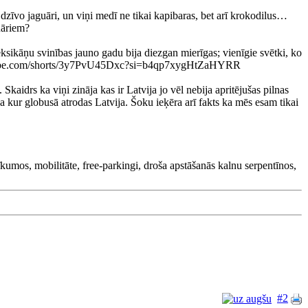
zīvo jaguāri, un viņi medī ne tikai kapibaras, bet arī krokodilus…
uāriem?
sikāņu svinības jauno gadu bija diezgan mierīgas; vienīgie svētki, ko
//youtube.com/shorts/3y7PvU45Dxc?si=b4qp7xygHtZaHYRR
idrs ka viņi zināja kas ir Latvija jo vēl nebija apritējušas pilnas
ina kur globusā atrodas Latvija. Šoku ieķēra arī fakts ka mēs esam tikai
īkumos, mobilitāte, free-parkingi, droša apstāšanās kalnu serpentīnos,
#2