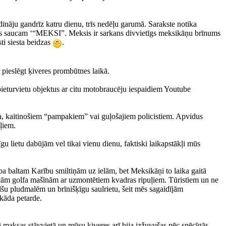
ināju gandrīz katru dienu, trīs nedēļu garumā. Sarakste notika
mēs saucam ‘“MEKSI”. Meksis ir sarkans divvietīgs meksikāņu brīnums
ti siesta beidzas
.
 pieslēgt ķiveres prombūtnes laikā.
ieturvietu objektus ar citu motobraucēju iespaidiem Youtube
ra, kaitinošiem “pampakiem” vai guļošajiem policistiem. Apvidus
ļiem.
īgu lietu dabūjām vel tikai vienu dienu, faktiski laikapstākļi mūs
 pa baltam Karību smiltiņām uz ielām, bet Meksikāņi to laika gaitā
 vecām golfa mašīnām ar uzmontētiem kvadras ripuļiem. Tūristiem un ne
milšu pludmalēm un brīnišķīgu saulrietu, šeit mēs sagaidījām
 kāda petarde.
ā maksas stāvvietā un mūsu ķiveres arī bija izžuvušas pēc spēcīgās