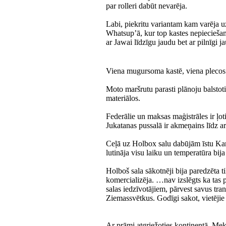
par rolleri dabūt nevarēja.
Labi, piekritu variantam kam varēja u
Whatsup’ā, kur top kastes nepiecieša
ar Jawai līdzīgu jaudu bet ar pilnīgi 
Viena mugursoma kastē, viena plecos u
Moto maršrutu parasti plānoju balsto
materiālos.
Federālie un maksas maģistrāles ir ļ
Jukatanas pussalā ir akmeņains līdz a
Ceļā uz Holbox salu dabūjām īstu Karību
lutināja visu laiku un temperatūra b
Holboš sala sākotnēji bija paredzēta t
komercializēja. …nav izslēgts ka tas 
salas iedzīvotājiem, pārvest savus tran
Ziemassvētkus. Godīgi sakot, vietējie 
Ar prāmi atgriežoties kontinentā, Mek