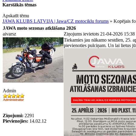
Karstākās tēmas
Apskatīt tēmu
JAWA KLUBS LATVIJA | Jawa/CZ motociklu forums
» Kopējais f
JAWA moto sezonas atklāšana 2026
aivarsz
Ziņojums ievietots 21-04-2026 15:38
Tiekamies jau nākamo sestdien, 25. ap
pievienoties pulciņam. Un lai lietus jūs
Admin
Ziņojumi:
2291
Pievienojies:
14.02.12