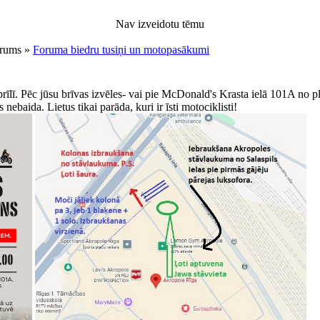
Nav izveidotu tēmu
orums »
Foruma biedru tusiņi un motopasākumi
rīlī. Pēc jūsu brīvas izvēles- vai pie McDonald's Krasta ielā 101A no
 nebaida. Lietus tikai parāda, kuri ir īsti motociklisti!