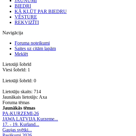
JAUNUMI
BIEDRI
KĀ KĻŪT PAR BIEDRU
VĒSTURE
REKVIZĪTI
Navigācija
Foruma noteikumi
Saites uz citām lapām
Meklēt
Lietotāji šobrīd
Viesi šobrīd: 1
Lietotāji šobrīd: 0
Lietotāju skaits: 714
Jaunākais lietotājs:
Axa
Foruma tēmas
Jaunākās tēmas
PA-KURZEMI-26
JAWA LATVIJA Kurzeme...
17. - 19. Kurland...
Gaujas svētki...
Pasākumi 2026.