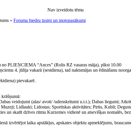
Nav izveidotu tēmu
orums »
Foruma biedru tusiņi un motopasākumi
ena) no PLIEŅCIEMA “Ances” (Rolis RZ vasaras māja), plkst 10.00
eņciemu 4. jūlija vakarā (sestdiena), tad naktsmājas un ēdināšanu noorga
ektdiena) pievakarē.
s krāšņumā:
abas veidojumi (alas/ avoti/ /udenskritumi u.t.t.); Dabas liegumi; Atkrit
Muzeji; Lidlauki; Lidostas; Sportiskas aktivitātes; Pirtis, Kubli; Degust
ies un skatīt dzīves ritmu Kurzemes vidienē un atsevišķas nomalēs, bez
ienā izvērtējot laika apstākļus, apskates objektu apmeklējums, braucamo 