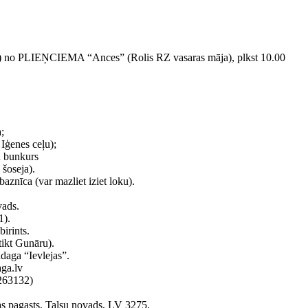
ena) no PLIEŅCIEMA “Ances” (Rolis RZ vasaras māja), plkst 10.00
;
Iģenes ceļu);
u bunkurs
 šoseja).
baznīca (var mazliet iziet loku).
vads.
1).
irints.
tikt Gunāru).
daga “Ievlejas”.
ga.lv
9263132)
 pagasts, Talsu novads, LV 3275.