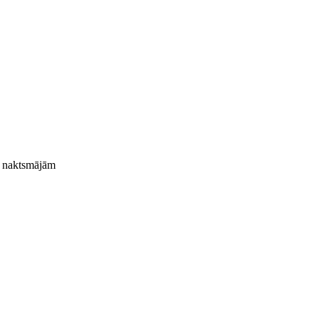
s naktsmājām