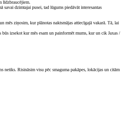
m līdzbraucējiem.
 savai dzimtajai pusei, tad lūgums piedāvāt interesantas
un mēs ziņosim, kur plānotas naktsmājas attiecīgajā vakarā. Tā, lai
is būs izsekot kur mēs esam un painformēt mums, kur un cik Jaxas /
ens netiks. Risināsim visu pēc smaguma pakāpes, lokācijas un citām