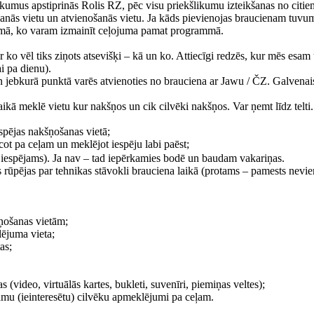
kumus apstiprinās Rolis RZ, pēc visu priekšlikumu izteikšanas no citie
nās vietu un atvienošanās vietu. Ja kāds pievienojas braucienam tuvumā
osmā, ko varam izmainīt ceļojuma pamat programmā.
ko vēl tiks ziņots atsevišķi – kā un ko. Attiecīgi redzēs, kur mēs esam 
ai pa dienu).
n jebkurā punktā varēs atvienoties no brauciena ar Jawu / ČZ. Galvena
ikā meklē vietu kur nakšņos un cik cilvēki nakšņos. Var ņemt līdz telti.
spējas nakšņošanas vietā;
t pa ceļam un meklējot iespēju labi paēst;
r iespējams). Ja nav – tad iepērkamies bodē un baudam vakariņas.
s rūpējas par tehnikas stāvokli brauciena laikā (protams – pamests nevi
ņošanas vietām;
ējuma vieta;
as;
(video, virtuālās kartes, bukleti, suvenīri, piemiņas veltes);
tamu (ieinteresētu) cilvēku apmeklējumi pa ceļam.