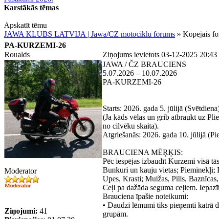
Karstākās tēmas
Apskatīt tēmu
JAWA KLUBS LATVIJA | Jawa/CZ motociklu forums
» Kopējais f
PA-KURZEMI-26
Roualds
Ziņojums ievietots 03-12-2025 20:43
JAWA / ČZ BRAUCIENS
5.07.2026 – 10.07.2026
PA-KURZEMI-26
Starts: 2026. gada 5. jūlijā (Svētdi
(Ja kāds vēlas un grib atbraukt uz Pli
no cilvēku skaita).
Atgriešanās: 2026. gada 10. jūlijā (Pi
BRAUCIENA MĒŖĶIS:
Pēc iespējas izbaudīt Kurzemi visā tā
Bunkuri un kauju vietas; Pieminekļi; D
Moderator
Upes, Krasti; Muižas, Pilis, Baznīcas, 
Ceļi pa dažāda seguma ceļiem. Iepazīt
Brauciena īpašie noteikumi:
• Daudzi lēmumi tiks pieņemti katrā d
Ziņojumi:
41
grupām.