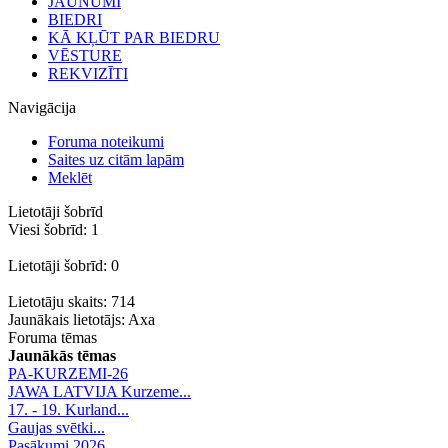
JAUNUMI
BIEDRI
KĀ KĻŪT PAR BIEDRU
VĒSTURE
REKVIZĪTI
Navigācija
Foruma noteikumi
Saites uz citām lapām
Meklēt
Lietotāji šobrīd
Viesi šobrīd: 1
Lietotāji šobrīd: 0
Lietotāju skaits: 714
Jaunākais lietotājs:
Axa
Foruma tēmas
Jaunākās tēmas
PA-KURZEMI-26
JAWA LATVIJA Kurzeme...
17. - 19. Kurland...
Gaujas svētki...
Pasākumi 2026.