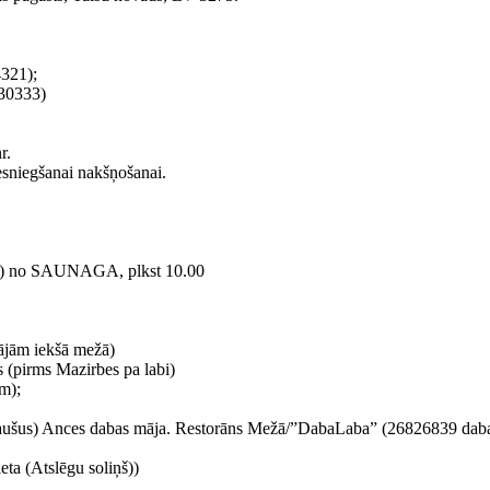
4321);
430333)
r.
iesniegšanai nakšņošanai.
iena) no SAUNAGA, plkst 10.00
kājām iekšā mežā)
 (pirms Mazirbes pa labi)
m);
raušus) Ances dabas māja. Restorāns Mežā/”DabaLaba” (26826839 daba
eta (Atslēgu soliņš))