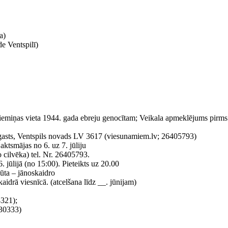
a)
Ventspilī)
Piemiņas vieta 1944. gada ebreju genocītam; Veikala apmeklējums pirm
agasts, Ventspils novads LV 3617 (viesunamiem.lv; 26405793)
ktsmājas no 6. uz 7. jūliju
o cilvēka) tel. Nr. 26405793.
 jūlijā (no 15:00). Pieteikts uz 20.00
ūta – jānoskaidro
idrā viesnīcā. (atcelšana līdz __. jūnijam)
4321);
430333)