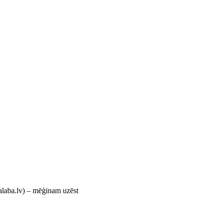
laba.lv) – mēģinam uzēst