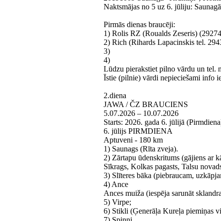
Naktsmājas no 5 uz 6. jūliju: Saunagā
Pirmās dienas braucēji:
1) Rolis RZ (Roualds Zeseris) (2927
2) Rich (Rihards Lapacinskis tel. 29
3)
4)
Lūdzu pierakstiet pilno vārdu un tel. n
Īstie (pilnie) vārdi nepieciešami info 
2.diena
JAWA / ČZ BRAUCIENS
5.07.2026 – 10.07.2026
Starts: 2026. gada 6. jūlijā (Pirmd
6. jūlijs PIRMDIENA
Aptuveni - 180 km
1) Saunags (Rīta zveja).
2) Zārtapu ūdenskritums (gājiens ar 
Sīkrags, Kolkas pagasts, Talsu novads
3) Slīteres bāka (piebraucam, uzkāpja
4) Ance
Ances muiža (iespēja sarunāt skland
5) Virpe;
6) Stikli (Ģenerāļa Kureļa piemiņas vi
7) Spiņņi