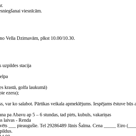
r.
iesniegšanai viesnīcām.
) no Vella Dzirnavām, plkst 10.00/10.30.
 uzpildes stacija
 elpa
s krastā, golfa laukumā)
ie ezera);
ss, var ko salabot. Pārtikas veikala apmeklējums. Iespējams ēstuve būs a
na pa Abavu ap 5 – 6 stundas, tad pirts, kubuls, vakariņas
s laivas - Renda
vēts ___ pieaugušie. Tel 29286489 Jānis Šalma. Cena _____ Eiro (_____ 
pildus.