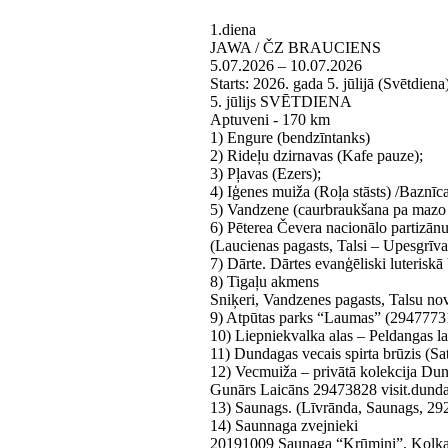
1.diena
JAWA / ČZ BRAUCIENS
5.07.2026 – 10.07.2026
Starts: 2026. gada 5. jūlijā (Svētdi
5. jūlijs SVĒTDIENA
Aptuveni - 170 km
1) Engure (bendzīntanks)
2) Rideļu dzirnavas (Kafe pauze);
3) Pļavas (Ezers);
4) Iģenes muiža (Roļa stāsts) /Baznīca
5) Vandzene (caurbraukšana pa mazo 
6) Pēterea Čevera nacionālo partizān
(Laucienas pagasts, Talsi – Upesgrīva
7) Dārte. Dārtes evanģēliski luteriskā 
8) Tigaļu akmens
Sniķeri, Vandzenes pagasts, Talsu no
9) Atpūtas parks “Laumas” (2947773
10) Liepniekvalka alas – Peldangas lab
11) Dundagas vecais spirta brūzis (Sa
12) Vecmuiža – privātā kolekcija Dun
Gunārs Laicāns 29473828 visit.dunda
13) Saunags. (Līvrānda, Saunags, 2
14) Saunnaga zvejnieki
20191009 Saunaga “Krūmiņi”, Kolkas