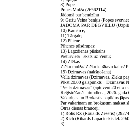
8) Pope
Popes Muiža (26562114)
Jādomā par bendzīnu
9) Grīžu Velna benķis (Popes svētviet
JĀDOMĀ PAR DEGVIELU (Uzpilde 
10) Kamārce;
11) Tārgale;
12) Piltene
Piltenes pilsdrupas;
13) Lagzdienas pilskalns
Pieturvieta - skats uz Ventu;
14) Zlēkas
Zlēku muiža/ Zlēku karātavu kalns/ 
15) Dzirnavas (nakšņošana)
Vella dzirnavas (Dzirnavas, Zlēku p
Plkst 20.00 galapunkts – Dzirnavas Na
“Vella dzirnavas” (aptuveni 20 eiro n
Reģistrēšanās pirmdiena, 2026. gada 6.
Vakariņas un Brokastis papildus jāpas
Par vakariņām un brokastīm maksāt ska
Otrās dienas braucēji:
1) Rolis RZ (Roualds Zeseris) (2927
2) Rich (Rihards Lapacinskis tel. 29
3)