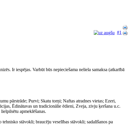
#1
nizēs. Ir iespējas. Varbūt būs nepieciešama neliela samaksa (atkarībā
umu pārstrāde; Purvi; Skatu torņi; Naftas atradnes vietas; Ezeri,
ācijas, Ēdinātavas un tradicionālie ēdieni, Zveja, zivju ķeršana u.c.
 lielpilsētu apmeklēšanas.
tehnisko stāvokli; braucēju veselības stāvokli; sadalīšanos pa