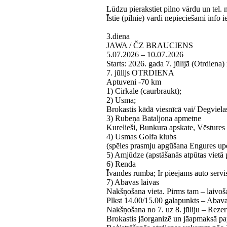
Lūdzu pierakstiet pilno vārdu un tel. n
Īstie (pilnie) vārdi nepieciešami info 
3.diena
JAWA / ČZ BRAUCIENS
5.07.2026 – 10.07.2026
Starts: 2026. gada 7. jūlijā (Otrdiena
7. jūlijs OTRDIENA
Aptuveni -70 km
1) Cirkale (caurbraukt);
2) Usma;
Brokastis kādā viesnīcā vai/ Degvielas
3) Rubeņa Bataljona apmetne
Kurelieši, Bunkura apskate, Vēstures
4) Usmas Golfa klubs
(spēles prasmju apgūšana Engures upe
5) Amjūdze (apstāšanās atpūtas vietā p
6) Renda
Īvandes rumba; Ir pieejams auto servi
7) Abavas laivas
Nakšņošana vieta. Pirms tam – laivoša
Plkst 14.00/15.00 galapunkts – Abava
Nakšņošana no 7. uz 8. jūliju – Rezer
Brokastis jāorganizē un jāapmaksā pa