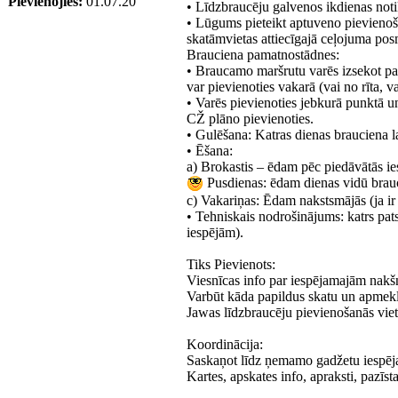
Pievienojies:
01.07.20
• Līdzbraucēju galvenos ikdienas noti
• Lūgums pieteikt aptuveno pievienoša
skatāmvietas attiecīgajā ceļojuma p
Brauciena pamatnostādnes:
• Braucamo maršrutu varēs izsekot par 
var pievienoties vakarā (vai no rīta, v
• Varēs pievienoties jebkurā punktā u
CŽ plāno pievienoties.
• Gulēšana: Katras dienas brauciena la
• Ēšana:
a) Brokastis – ēdam pēc piedāvātās ie
Pusdienas: ēdam dienas vidū brauco
c) Vakariņas: Ēdam nakstsmājās (ja i
• Tehniskais nodrošinājums: katrs pat
iespējām).
Tiks Pievienots:
Viesnīcas info par iespējamajām nakš
Varbūt kāda papildus skatu un apmekl
Jawas līdzbraucēju pievienošanās viet
Koordinācija:
Saskaņot līdz ņemamo gadžetu iespējas 
Kartes, apskates info, apraksti, pazīs