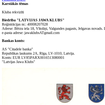
Karstākās tēmas
Kluba rekvizīti
Biedrība "LATVIJAS JAWA KLUBS"
Reģistrācijas nr.: 40008207028
Adrese: Bērzu iela 18, Vītoliņi, Valgundes pagasts, Jelgavas novads
e-pasta adrese: jawaklubsATgmail.com
Bankas konts:
AS "Citadele banka"
Republikas laukums 2A, Rīga, LV-1010, Latvija.
Konts: EUR LV85PARX0016513080001
"Latvijas Jawa Klubs"