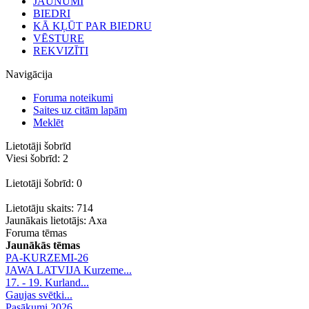
JAUNUMI
BIEDRI
KĀ KĻŪT PAR BIEDRU
VĒSTURE
REKVIZĪTI
Navigācija
Foruma noteikumi
Saites uz citām lapām
Meklēt
Lietotāji šobrīd
Viesi šobrīd: 2
Lietotāji šobrīd: 0
Lietotāju skaits: 714
Jaunākais lietotājs:
Axa
Foruma tēmas
Jaunākās tēmas
PA-KURZEMI-26
JAWA LATVIJA Kurzeme...
17. - 19. Kurland...
Gaujas svētki...
Pasākumi 2026.