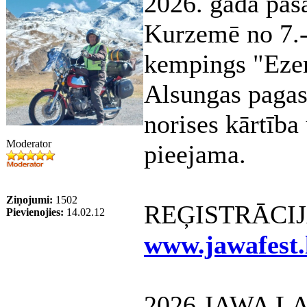
2026. gada pa
Kurzemē no 7.-
kempings "Ezem
Alsungas pagas
norises kārtība
Moderator
pieejama.
Ziņojumi:
1502
REĢISTRĀCIJA 
Pievienojies:
14.02.12
www.jawafest.
2026 JAWA LATV