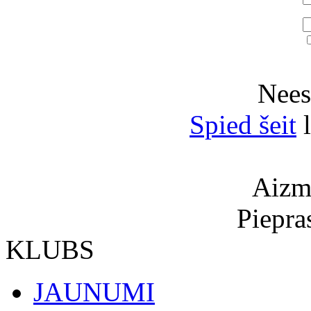
Neesi
Spied šeit
l
Aizmi
Piepra
KLUBS
JAUNUMI