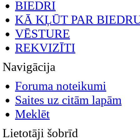
BIEDRI
KĀ KĻŪT PAR BIEDR
VĒSTURE
REKVIZĪTI
Navigācija
Foruma noteikumi
Saites uz citām lapām
Meklēt
Lietotāji šobrīd