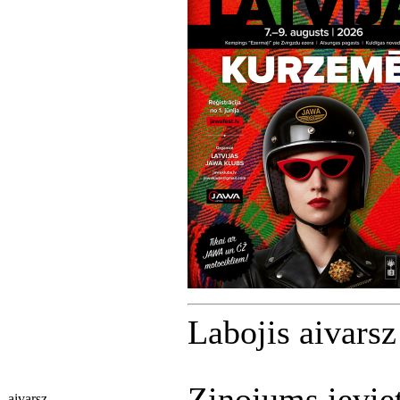
Labojis aivars
Ziņojums ievie
aivarsz