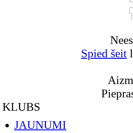
Neesi
Spied šeit
l
Aizmi
Piepra
KLUBS
JAUNUMI