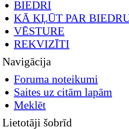
BIEDRI
KĀ KĻŪT PAR BIEDR
VĒSTURE
REKVIZĪTI
Navigācija
Foruma noteikumi
Saites uz citām lapām
Meklēt
Lietotāji šobrīd