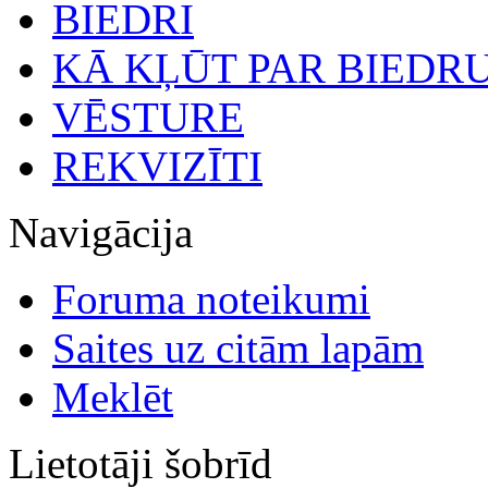
BIEDRI
KĀ KĻŪT PAR BIEDR
VĒSTURE
REKVIZĪTI
Navigācija
Foruma noteikumi
Saites uz citām lapām
Meklēt
Lietotāji šobrīd