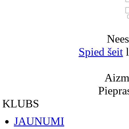
Neesi
Spied šeit
l
Aizmi
Piepra
KLUBS
JAUNUMI