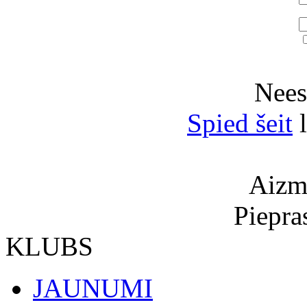
Neesi
Spied šeit
l
Aizmi
Piepra
KLUBS
JAUNUMI