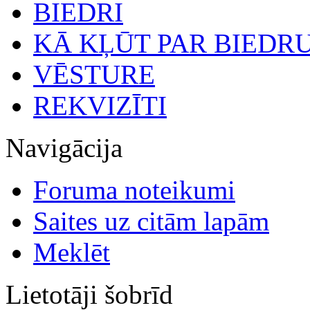
BIEDRI
KĀ KĻŪT PAR BIEDR
VĒSTURE
REKVIZĪTI
Navigācija
Foruma noteikumi
Saites uz citām lapām
Meklēt
Lietotāji šobrīd