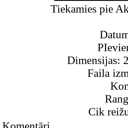
Tiekamies pie Ak
Datum
PIevie
Dimensijas: 
Faila iz
Kom
Rang
Cik reiž
Komentāri