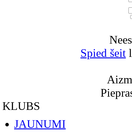
Neesi
Spied šeit
l
Aizmi
Piepra
KLUBS
JAUNUMI