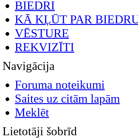
BIEDRI
KĀ KĻŪT PAR BIEDR
VĒSTURE
REKVIZĪTI
Navigācija
Foruma noteikumi
Saites uz citām lapām
Meklēt
Lietotāji šobrīd